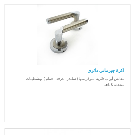
اكرة جيرماني دائري
مقابض أبواب دائرية متوفر منها ( سلندر - غرفة - حمام ) وتشطيبات
متعددة &nb..