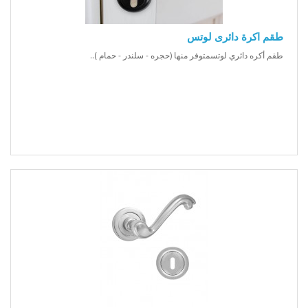
طقم اكرة دائرى لوتس
طقم أكره دائري لوتسمتوفر منها (حجره - سلندر - حمام )..