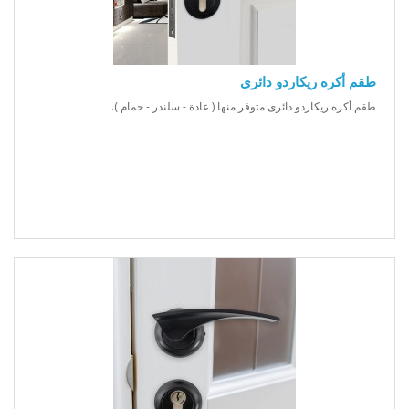
طقم أكره ريكاردو دائرى
طقم أكره ريكاردو دائرى متوفر منها ( عادة - سلندر - حمام ) ..